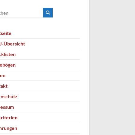
tseite
-Übersicht
klisten
gebögen
ten
takt
nschutz
ressum
kriterien
hrungen