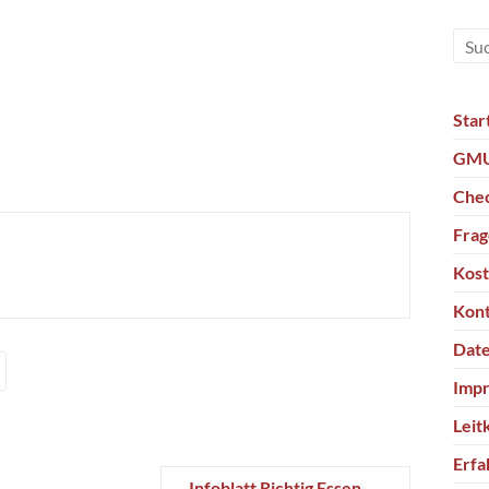
Star
GMU
Chec
Fra
Kos
Kon
Date
Imp
Leit
Erfa
Infoblatt Richtig Essen
→