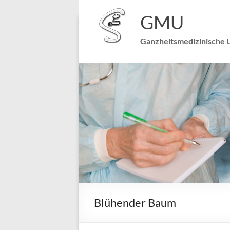
GMU
Praxis Dr. Nicolai Schreck
~ Speckweg 22 ~ 68305 
Ganzheitsmedizinische 
Blühender Baum