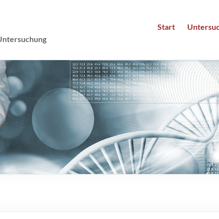
Mannheim :::
private Leistungen der Ganzheitsmedizin
Start
Untersu
Untersuchung