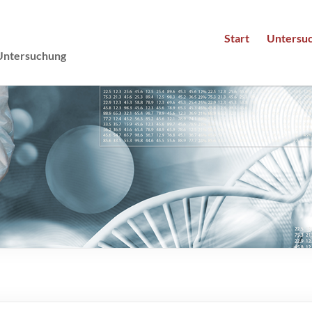
Mannheim :::
private Leistungen der Ganzheitsmedizin
Start
Untersu
Untersuchung