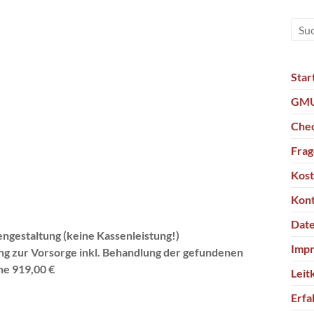
Star
GMU
Chec
Fra
Kos
Kon
Date
engestaltung (keine Kassenleistung!)
Imp
g zur Vorsorge inkl. Behandlung der gefundenen
ne 919,00 €
Leit
Erfa