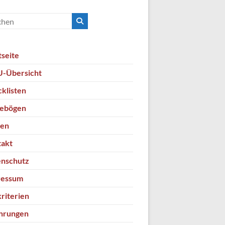
tseite
-Übersicht
klisten
gebögen
ten
takt
nschutz
ressum
kriterien
hrungen