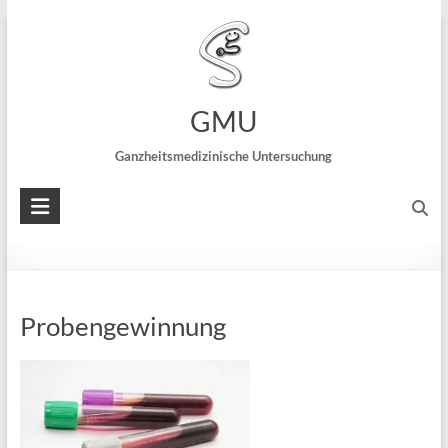
Praxis Dr. Nicolai Schreck
~ Speckweg 22 ~ 68305 Mannheim :::
private
Leistungen der Ganzheitsmedizin
GMU
Ganzheitsmedizinische Untersuchung
Urinproben
Probengewinnung