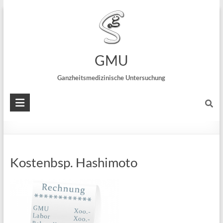
Praxis Dr. Nicolai Schreck
~ Speckweg 22 ~ 68305 Mannheim :::
private
Leistungen der Ganzheitsmedizin
GMU
Ganzheitsmedizinische Untersuchung
Schilddrüse
Kostenbsp. Hashimoto