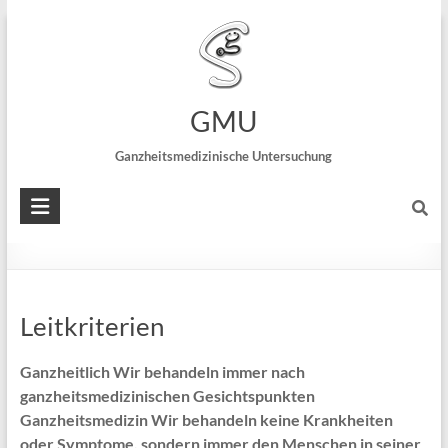
Praxis Dr. Nicolai Schreck
~ Speckweg 22 ~ 68305 Mannheim :::
private
Leistungen der Ganzheitsmedizin
GMU
Ganzheitsmedizinische Untersuchung
Ayurveda
Leitkriterien
Ganzheitlich Wir behandeln immer nach
ganzheitsmedizinischen Gesichtspunkten
Ganzheitsmedizin Wir behandeln keine Krankheiten
oder Symptome, sondern immer den Menschen in seiner