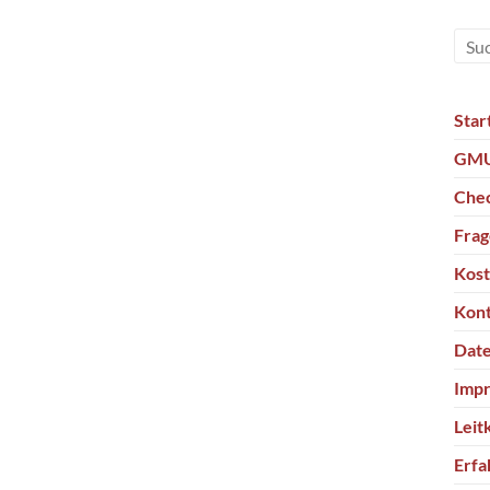
Star
GMU
Chec
Fra
Kos
Kon
Date
Imp
Leit
Erfa