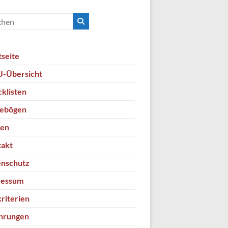
tseite
-Übersicht
klisten
gebögen
ten
takt
nschutz
ressum
kriterien
hrungen