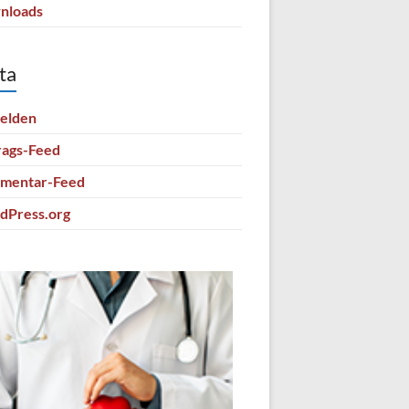
nloads
ta
elden
rags-Feed
mentar-Feed
dPress.org