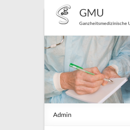
GMU
Praxis Dr. Nicolai Schreck
~ Speckweg 22 ~ 68305 
Ganzheitsmedizinische 
Admin