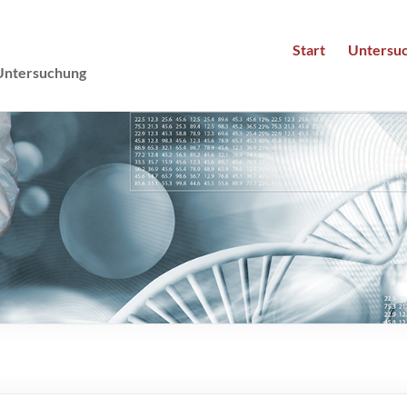
Mannheim :::
private Leistungen der Ganzheitsmedizin
Start
Untersu
Untersuchung