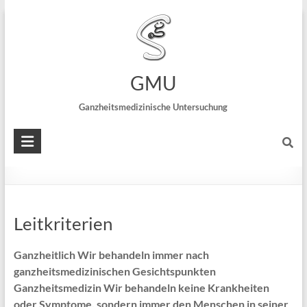
Praxis Dr. Nicolai Schreck
~ Speckweg 22 ~ 68305 Mannheim :::
private
Leistungen der Ganzheitsmedizin
GMU
Ganzheitsmedizinische Untersuchung
Fünf-Elemente
Leitkriterien
Ganzheitlich Wir behandeln immer nach
ganzheitsmedizinischen Gesichtspunkten
Ganzheitsmedizin Wir behandeln keine Krankheiten
oder Symptome, sondern immer den Menschen in seiner